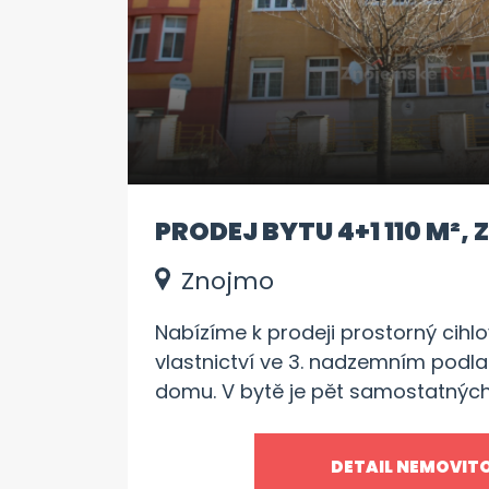
PRODEJ BYTU 4+1 110 M²,
Znojmo
Nabízíme k prodeji prostorný cihl
vlastnictví ve 3. nadzemním podl
domu. V bytě je pět samostatných
kuchyň, spíž a lodžie - ideální zák
rekonstrukci podle představ novýc
DETAIL NEMOVIT
dispozice vyhoví velké rodině nebo 