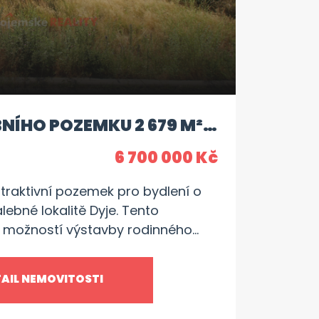
NÍHO POZEMKU 2 679 M²,
6 700 000 Kč
traktivní pozemek pro bydlení o
lebné lokalitě Dyje. Tento
 možností výstavby rodinného
idné části obce a nabízí svým
ný výhled na okolní krajinu. Kromě
AIL NEMOVITOSTI
ená elektřina, což usnadní celý
své velikosti a poloze je tento