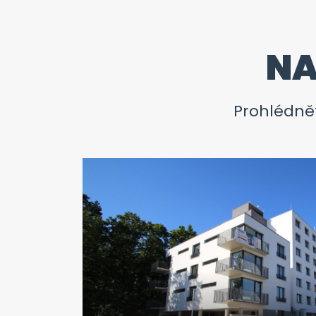
NA
Prohlédnět