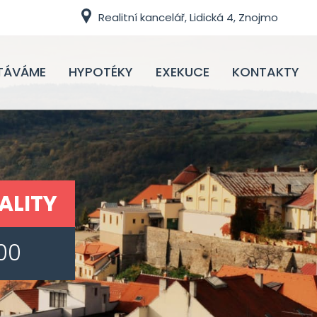
Realitní kancelář, Lidická 4, Znojmo
TÁVÁME
HYPOTÉKY
EXEKUCE
KONTAKTY
ALITY
00