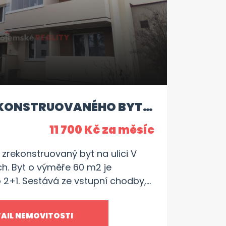
KONSTRUOVANÉHO BYTU
11 700 Kč za měsíc
zrekonstruovaný byt na ulici V
h. Byt o výměře 60 m2 je
 2+1. Sestává ze vstupní chodby,
okoje, ložnice, koupelny se
samostatného WC. K bytu náleží
AIL NEMOVITOSTI
má se částečně zařízený. Bytový