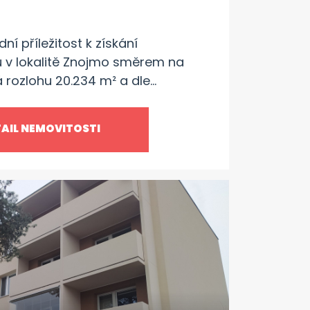
 příležitost k získání
 v lokalitě Znojmo směrem na
rozlohu 20.234 m² a dle
e využít pro občanskou
iště. Tento pozemek lze zakoupit
AIL NEMOVITOSTI
luvy, což
bilního využití. Na hranici pozemku
analizace, což zajišťuje pohodlnou
 potřebných služeb. Investujte do
te prostor pro Vaše nápady a
 je ideální pro ty, kteří hledají
ých projektů či podnikání.
nečnou příležitost! Více info v RK.