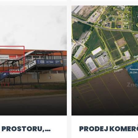
moderní kuchyňskou
pozemek ideálním mí
ou deskou a troubou,
vysněného domova v 
elně sanita dle
jedinečnou příležitos
ntrálního zdroje v
pohádkového místa k
rgetickým nárokům na
í náklady. Jednotka
i sklepní kóje. Měsíční
zálohy na energie +
ující info a prohlídky
 PROSTORU,
PRODEJ KOMERČ