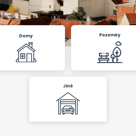
Pozemky
Domy
Jiné