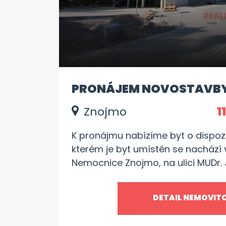
PRONÁJEM NOVOSTAVBY
Znojmo
1
K pronájmu nabízíme byt o dispoz
kterém je byt umístěn se nachází v
Nemocnice Znojmo, na ulici MUDr.
prošel nákladnou, kompletní rekon
má nyní parametry novostavby. J
DETAIL NEMOVIT
m2 sestává z předsíně, kuchyně s 
obývacího pokoje a koupelny se