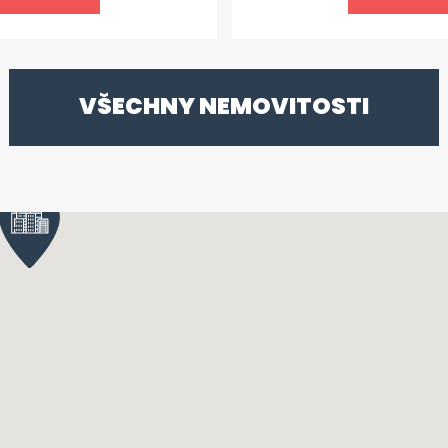
sklep a možnost
dům se nachází v klid
lkým plusem je
MHD a potřebnou infra
u města - do 10 minut
nájemné činní 11.700,
vadlu, kinu či
kauce 23.400,-Kč. Vol
VŠECHNY NEMOVITOSTI
ík zajišťující výhled
prohlídku žádejte v R
ě žijí tolerantní
energetické náročno
o v RK. Ukazatel
Údaje budou průběžně
řádně nehospodárná.
ny.