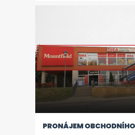
WC. Kuchyně je vybavena novou 
linkou s novými spotřebiči - varn
myčkou, lednicí a pračkou. V koup
nejnovějších trendů. Vytápění z ce
budově. Vzhledem k přísným ene
stavbu lze očekávat nízké provozn
se nachází v 1 NP, součástí bytu je 
nájemné činí 11.000,-Kč + 3.500,- 
kauce. Byt je ihned k užívání. Doplň
žádejte v RK.
PRONÁJEM OBCHODNÍHO