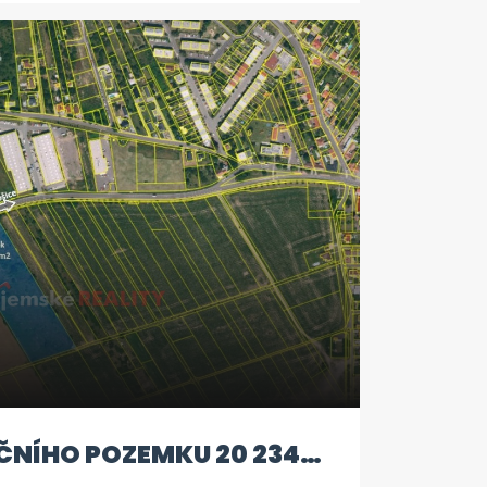
stem pro vytvoření Vašeho
přírodě. Nezmeškejte tuto
t a staňte se majitelem tohoto
 bydlení!
NÍHO POZEMKU 20 234