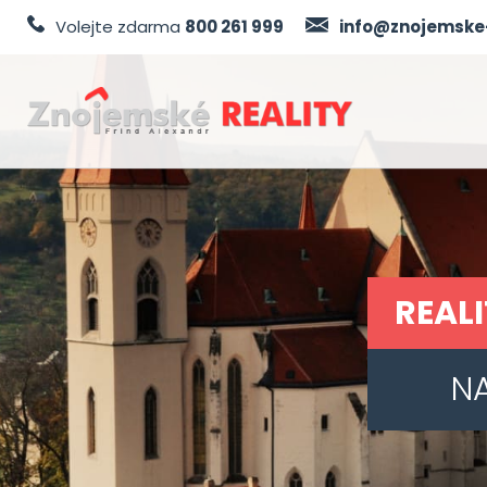
Volejte zdarma
800 261 999
info@znojemske-
REAL
NA