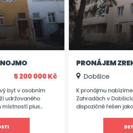
 ZNOJMO
PRONÁJEM ZRE
2+1, DOBŠICE
5 200 000 Kč
Dobšice
ový byt v osobním
K pronájmu nabízíme 
aží udržovaného
Zahradách v Dobšicíc
 místností plus
dispozičně řešen jako
lad pro kompletní
kuchyně, obývacího p
h majitelů. Tato
sprchovým koutem a 
OSTI
DET
ji lze upravit na větší
sklepní kóje. Pronají